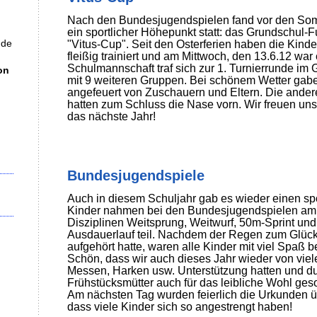
Nach den Bundesjugendspielen fand vor den So
ein sportlicher Höhepunkt statt: das Grundschul-F
.de
"Vitus-Cup". Seit den Osterferien haben die Kinde
fleißig trainiert und am Mittwoch, den 13.6.12 war 
Schulmannschaft traf sich zur 1. Turnierrunde im
on
mit 9 weiteren Gruppen. Bei schönem Wetter gaben
angefeuert von Zuschauern und Eltern. Die ande
hatten zum Schluss die Nase vorn. Wir freuen uns
das nächste Jahr!
Bundesjugendspiele
Auch in diesem Schuljahr gab es wieder einen spo
Kinder nahmen bei den Bundesjugendspielen am 
Disziplinen Weitsprung, Weitwurf, 50m-Sprint un
Ausdauerlauf teil. Nachdem der Regen zum Glück
aufgehört hatte, waren alle Kinder mit viel Spaß b
Schön, dass wir auch dieses Jahr wieder von viel
Messen, Harken usw. Unterstützung hatten und d
Frühstücksmütter auch für das leibliche Wohl geso
Am nächsten Tag wurden feierlich die Urkunden übe
dass viele Kinder sich so angestrengt haben!