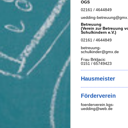
OGS
02161 / 4644849
uedding-betreuung@gmx
Betreuung
(Verein zur Betreuung v
Schulkindern e.V.)
02161 / 4644849
betreuung-
schulkinder@gmx.de
Frau Brkljacic
0151 / 65749423
Hausmeister
Förderverein
foerderverein.kgs-
uedding@web.de