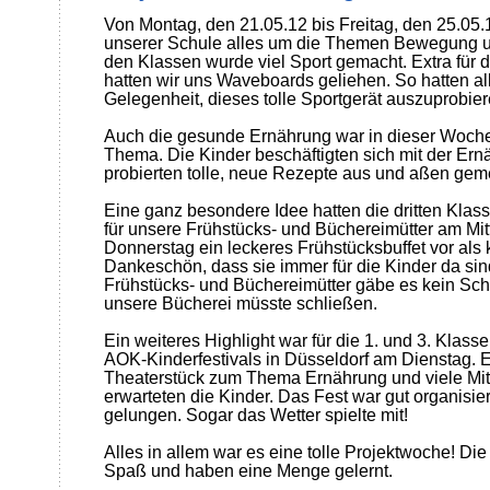
Von Montag, den 21.05.12 bis Freitag, den 25.05.1
unserer Schule alles um die Themen Bewegung u
den Klassen wurde viel Sport gemacht. Extra für 
hatten wir uns Waveboards geliehen. So hatten al
Gelegenheit, dieses tolle Sportgerät auszuprobier
Auch die gesunde Ernährung war in dieser Woche
Thema. Die Kinder beschäftigten sich mit der Er
probierten tolle, neue Rezepte aus und aßen ge
Eine ganz besondere Idee hatten die dritten Klass
für unsere Frühstücks- und Büchereimütter am Mi
Donnerstag ein leckeres Frühstücksbuffet vor als 
Dankeschön, dass sie immer für die Kinder da si
Frühstücks- und Büchereimütter gäbe es kein Sch
unsere Bücherei müsste schließen.
Ein weiteres Highlight war für die 1. und 3. Klas
AOK-Kinderfestivals in Düsseldorf am Dienstag. Ei
Theaterstück zum Thema Ernährung und viele M
erwarteten die Kinder. Das Fest war gut organisi
gelungen. Sogar das Wetter spielte mit!
Alles in allem war es eine tolle Projektwoche! Die
Spaß und haben eine Menge gelernt.