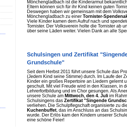
Mönchengladbach ist die Kinderarmut bekanntlich
Eltern können sich für ihr Kind keinen guten Tornis
Deswegen haben wir gemeinsam mit dem Volksve
Mönchengladbach zu einer
Tornister-Spendena
Viele Kinder kamen dem Aufruf nach und spendete
Tornister. Der Volksverein holte die Tornister ab 
über seine Läden weiter. Vielen Dank an alle Spe
Schulsingen und Zertifikat "Singend
Grundschule"
Seit dem Herbst 2011 führt unsere Schule das Pr
(Jedem Kind seine Stimme) durch. Im Laufe der Z
Kinder ein großes Repertoire an Liedern gelernt 
geschult. Mit viel Freude wird in den Klassen, in d
Lehrerfortbildung und im Chor gesungen. Als An
unsere Schule am
Mittwoch, den 4. Juli
im Rahm
Schulsingens das
Zertifikat "Singende Grunds
verliehen. Die Schulpflegschaft organisierte zu d
Kuchenbuffet
, das im Anschluss an das Schulsin
wurde. Der Erlös kam den Kindern unserer Schule
eine schöne Feier!