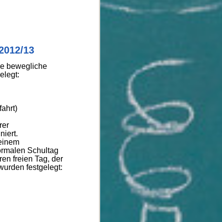
2012/13
e bewegliche
elegt:
ahrt)
rer
iert.
 einem
normalen Schultag
ren freien Tag, der
wurden festgelegt: