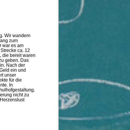
ag. Wir wandern
tlang zum
hr war es am
 Strecke ca. 12
 die bereit waren
 zu geben. Das
in. Nach der
Geld ein und
rt unser
kte für die
nte. In
hulhofgestaltung.
erung nicht zu
 Herzenslust