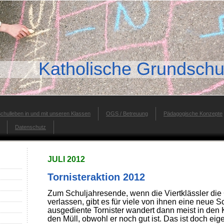
Katholische Grundschu
chulleben in und mit unseren Klassen
OGS / Betreuung
Pädagogische Konzepte
Datenschutz
JULI 2012
Tornisteraktion 2012
Zum Schuljahresende, wenn die Viertklässler die
verlassen, gibt es für viele von ihnen eine neue 
ausgediente Tornister wandert dann meist in den K
den Müll, obwohl er noch gut ist. Das ist doch eige