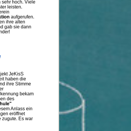
 sehr hoch. Viele
ter leisten.
rein
ktion
aufgerufen.
n ihre alten
und gab sie dann
nder!
e
ojekt JeKisS
eit haben die
und ihre Stimme
er
erkennung bekam
en des
chule"
iesem Anlass ein
gen eröffnet
 zugute. Es war