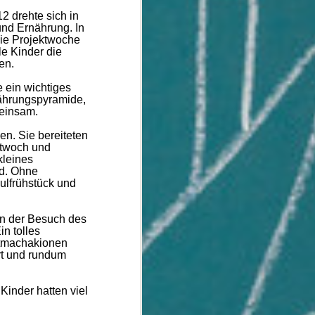
2 drehte sich in
nd Ernährung. In
die Projektwoche
le Kinder die
en.
 ein wichtiges
nährungspyramide,
meinsam.
en. Sie bereiteten
ttwoch und
kleines
nd. Ohne
ulfrühstück und
sen der Besuch des
n tolles
itmachakionen
ert und rundum
 Kinder hatten viel