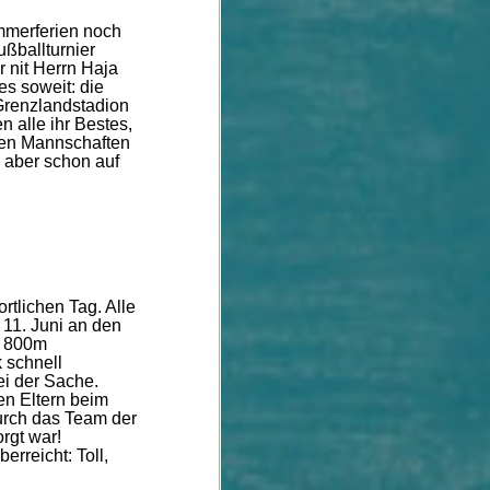
mmerferien noch
ußballturnier
r nit Herrn Haja
es soweit: die
 Grenzlandstadion
 alle ihr Bestes,
ren Mannschaften
 aber schon auf
rtlichen Tag. Alle
11. Juni an den
d 800m
 schnell
ei der Sache.
en Eltern beim
urch das Team der
rgt war!
rreicht: Toll,