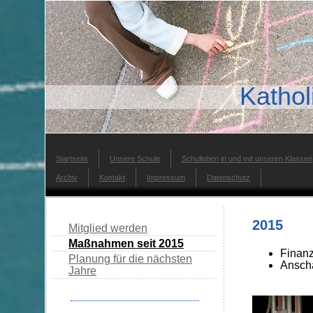
Katho
Startseite
Unsere Schule
Schulleben in und mit unseren Klassen
Archiv
Kontakt
Impressum
Datenschutz
2015
Mitglied werden
Maßnahmen seit 2015
Finan
Planung für die nächsten
Anscha
Jahre