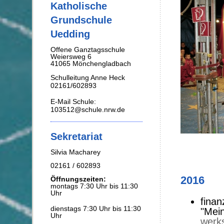
Katholische
Grundschule
Uedding
Offene Ganztagsschule
Weiersweg 6
41065 Mönchengladbach
Schulleitung Anne Heck
02161/602893
E-Mail Schule:
103512@schule.nrw.de
Sekretariat
Silvia Macharey
02161 / 602893
2016
Öffnungszeiten:
montags 7:30 Uhr bis 11:30
Uhr
finan
dienstags 7:30 Uhr bis 11:30
"Mei
Uhr
werks