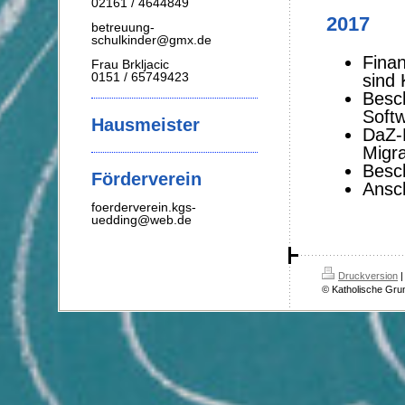
02161 / 4644849
2017
betreuung-
schulkinder@gmx.de
Finan
Frau Brkljacic
0151 / 65749423
sind 
Besc
Softw
Hausmeister
DaZ-M
Migra
Besc
Förderverein
Ansc
foerderverein.kgs-
uedding@web.de
Druckversion
|
© Katholische Gru